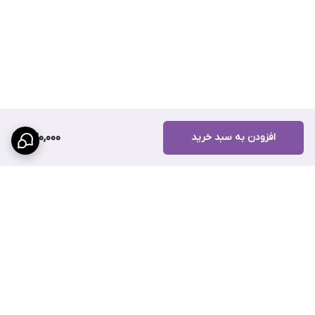
وزن
200 گرم
برند
ولکانو
شرکت تولیدکننده
آسیاژوله
افزودن به سبد خرید
320,000
گرید
NLGI 3
محدوده عملیاتی
20- تا 130+ درجه سانتی‌گراد
نقطه قطره‌ای شدن
بیش از 180 درجه سانتی‌گراد
دسته‌بندی
گریس نسوز
برگشت به بالا
درخواست مرجوع کردن کالا در گروه گریس نسوز با دلیل "انصراف از