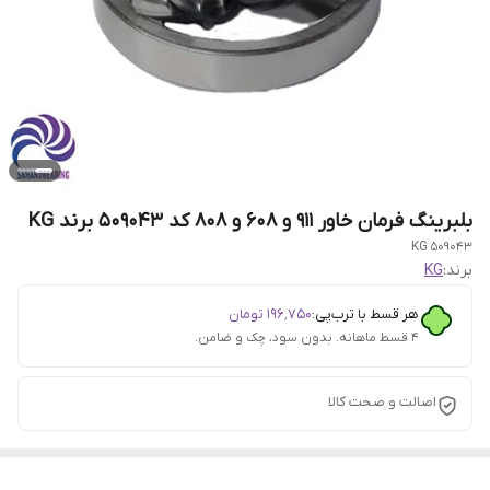
بلبرینگ فرمان خاور 911 و 608 و 808 کد 509043 برند KG
509043 KG
برند:
KG
هر قسط با ترب‌پی:
۱۹۶٬۷۵۰
تومان
۴ قسط ماهانه. بدون سود، چک و ضامن.
اصالت و صحت کالا