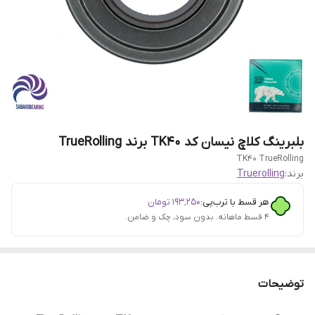
بلبرینگ کلاچ نیسان کد TK40 برند TrueRolling
TK40 TrueRolling
برند:
Truerolling
هر قسط با ترب‌پی:
۱۹۳٬۲۵۰
تومان
۴ قسط ماهانه. بدون سود، چک و ضامن.
توضیحات