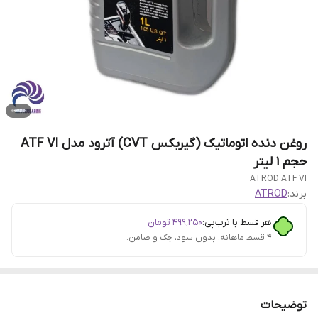
روغن دنده اتوماتیک (گیربکس CVT) آترود مدل ATF VI
حجم 1 لیتر
ATROD ATF VI
برند:
ATROD
هر قسط با ترب‌پی:
۴۹۹٬۲۵۰
تومان
۴ قسط ماهانه. بدون سود، چک و ضامن.
توضیحات