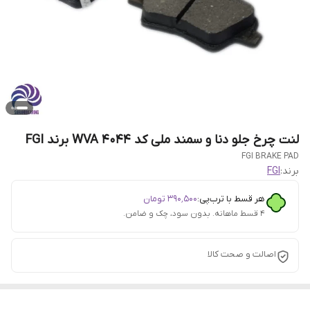
لنت چرخ جلو دنا و سمند ملی کد WVA 4044 برند FGI
FGI BRAKE PAD
برند:
FGI
هر قسط با ترب‌پی:
۳۹۰٬۵۰۰
تومان
۴ قسط ماهانه. بدون سود، چک و ضامن.
اصالت و صحت کالا