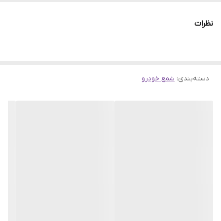
ویژگی‌های شمع: مکانیسم سرد
نظرات
مناسب برای خودرو:
پژو ۲۰۶
پژو ۴۰۵
پژو پارس
دسته‌بندی
:
شمع خودرو
آر دی
ام وی ام
سمند
روا
پیکان
توضیحات مدل خودرو: ایران خودرو روآ - RD - پیکان انژکتور - دنا ۱.۷ -
سمند LX ۱.۸ - سورن ۱.۸ - سورن EF۷ - سمند EF۷ سایپا تیبا ۱.۵ - پراید
انژکتور تا سال ۱۳۹۳ - ریو ۱.۵ - ساینا ۱.۵ مزدا ۳۲۳ - وانت تک کابین - وانت
دو کابین پژو ۱.۸ ۴۰۵ - ۲۰۶ TU۳ ۱.۴ - پارس V۸ ۱.۸ - پارس ۱.۸ V۱۶