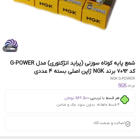
شمع پایه کوتاه سوزنی (پراید انژکتوری) مدل G-POWER
کد 7092 برند NGK ژاپن اصلی بسته 4 عددی
NGK G-POWER
برند:
NGK
هر قسط با ترب‌پی:
۵۶۲٬۵۰۰
تومان
۴ قسط ماهانه. بدون سود، چک و ضامن.
اصالت و صحت کالا