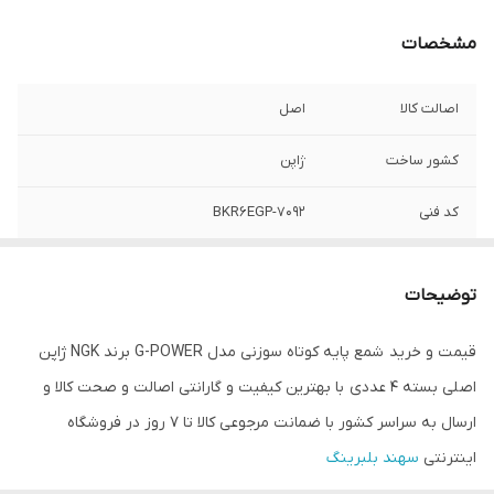
مشخصات
اصالت کالا
اصل
کشور ساخت
ژاپن
کد فنی
BKR6EGP-7092
تعداد در بسته
4 عددی
بندی
توضیحات
قیمت و خرید شمع پایه کوتاه سوزنی مدل G-POWER برند NGK ژاپن
اصلی بسته 4 عددی با بهترین کیفیت و گارانتی اصالت و صحت کالا و
ارسال به سراسر کشور با ضمانت مرجوعی کالا تا 7 روز در فروشگاه
اینترنتی
سهند بلبرینگ
تعداد: ۴ عدد