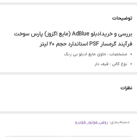
توضیحات
بررسی و خرید ادبلو AdBlue (مایع اگزوز) پارس سوخت
فرآیند گرمسار PSF استاندارد حجم 20 لیتر
مشخصات : حاوی مایع ادبلو بی رنگ
نوع گالن : قیف دار
کیفیت : بهترین کیفیت
استاندارد : طبق استاندارد VDA آلمان
نظرات
خودروهای مورد استفاده : اسکانیا،ولوو،بنز،داف
استانداردهای یورو : یورو ۶،یورو ۵،یورو ۴
شرایط نگهداری : دردمای محیط و بدور از آفتاب
دسته‌بندی
:
روغن موتور خودرو
سهند بلبرینگ