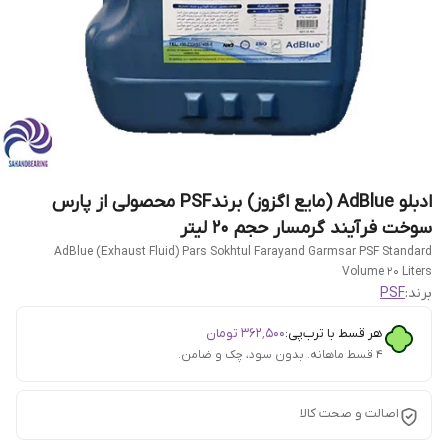
ادبلو AdBlue (مایع اگزوز) برندPSF محصولی از پارس
سوخت فرآیند گرمسار حجم 20 لیتر
AdBlue (Exhaust Fluid) Pars Sokhtul Farayand Garmsar PSF Standard
Volume 20 Liters
برند:
PSF
هر قسط با ترب‌پی:
۳۶۲٬۵۰۰
تومان
۴ قسط ماهانه. بدون سود، چک و ضامن.
اصالت و صحت کالا