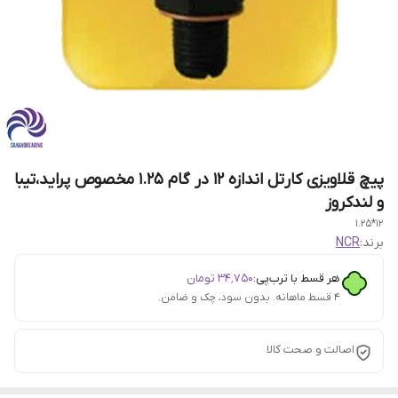
پیچ قلاویزی کارتل اندازه 12 در گام 1.25 مخصوص پراید،تیبا
و لندکروز
12*1.25
برند:
NCR
هر قسط با ترب‌پی:
۳۴٬۷۵۰
تومان
۴ قسط ماهانه. بدون سود، چک و ضامن.
اصالت و صحت کالا