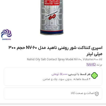
اسپری کنتاکت شور روغنی ناهید مدل NV-60 حجم 300
میلی لیتر
Nahid Oily Salt Contact Spray Model NV-60, Volume 300 ml
برند:
NAHID
هر قسط با ترب‌پی:
۵۱٬۰۰۰
تومان
۴ قسط ماهانه. بدون سود، چک و ضامن.
اصالت و صحت کالا