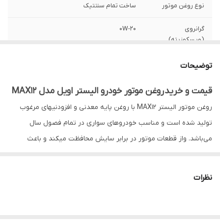
نوع روغن موتور
ساخت تمام سنتتیک
گرانروی
۰W-۲۰
(ویسکوزیته)
مناسب برای خودرو
بنزینی، توربوشارژ
توضیحات
قیمت و خرید روغن موتور خودرو الیستر اویل مدل MAX12
روغن موتور الیستر MAX12 با روغن پایه معدنی و افزودنیهای مرغوب
تولید شده است و مناسب خودروهای سواری در تمام فصول سال
می‌باشد. واز قطعات موتور در برابر سایش محافظت میکند و باعث
پاکیزگی موتور و افزایش طول عمر مفید موتور خودرو میشود.
نوع روغن موتور: ساخت تمام سنتتیک
نظرات
گرانروی (ویسکوزیته): ۰W-۲۰
مناسب برای خودروهای: بنزینی، توربوشارژ
سهند بلبرینگ