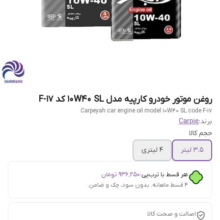
روغن موتور خودرو کارپیه مدل 10W40 SL کد F-17
Carpeyah car engine oil model 10W40 SL code F-17
برند:
Carpie
حجم کالا
3.5 لیتر
4 لیتری
هر قسط با ترب‌پی:
۹۳۶٬۲۵۰
تومان
۴ قسط ماهانه. بدون سود، چک و ضامن.
اصالت و صحت کالا