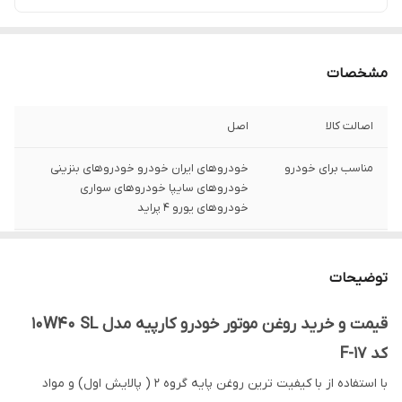
مشخصات
اصالت کالا
اصل
مناسب برای خودرو
خودروهای ایران خودرو خودروهای بنزینی
خودروهای سایپا خودروهای سواری
خودروهای یورو ۴ پراید
استاندارد API
SL
توضیحات
نوع روغن موتور
ساخت نیمه سنتتیک
قیمت و خرید روغن موتور خودرو کارپیه مدل 10W40 SL
کد F-17
با استفاده از با کیفیت ترین روغن پایه گروه ۲ ( پالایش اول) و مواد