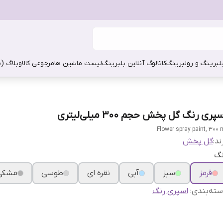
بلبرینگ و رولبرینگ
کاتالوگ آنلاین بلبرینگ
لیست ماشین ها
مرجوعی کالا
وبلاگ (
پری رنگ گل پخش حجم 300 میلی‌لیتری
Flower spray paint, 300 m
ند:
گل پخش
نگ
قرمز
سبز
آبی
نقره ای
طوسی
مشکی
ته‌بندی
:
اسپری رنگ