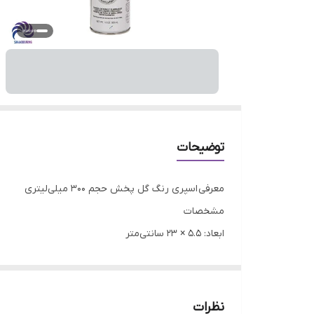
توضیحات
معرفی اسپری رنگ گل پخش حجم 300 میلی‌لیتری
مشخصات
ابعاد: ۵.۵ × ۲۳ سانتی‌متر
وزن: ۰.۲۷ کیلوگرم
نوع رنگ: روغن
سایر توضیحات: مناسب برای چوب، فلز، سنگ و شیشه - دارای قوطی
نظرات