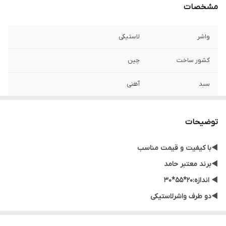
مشخصات
واشر
لاستیکی
کشور ساخت
چین
سبد
آهنی
ردیف ساچمه
۲ ردیف
توضیحات
اندازه
20×55×35
◀️با کیفیت و قیمت مناسب
◀️برند معتبر حامد
◀️ اندازه:20*55*30
◀️دو طرف واشرلاستیکی
◀️دو ردیف ساچمه