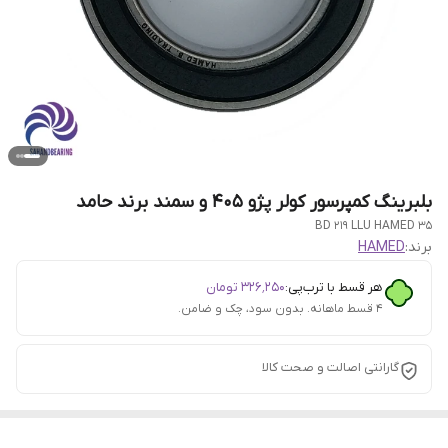
بلبرینگ کمپرسور کولر پژو ۴۰۵ و سمند برند حامد
35 BD 219 LLU HAMED
برند:
HAMED
هر قسط با ترب‌پی:
۳۲۶٬۲۵۰
تومان
۴ قسط ماهانه. بدون سود، چک و ضامن.
گارانتی اصالت و صحت کالا