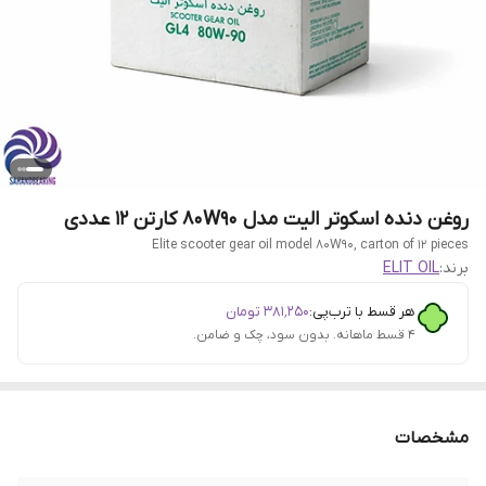
روغن دنده اسکوتر الیت مدل 80W90 کارتن 12 عددی
Elite scooter gear oil model 80W90, carton of 12 pieces
برند:
ELIT OIL
هر قسط با ترب‌پی:
۳۸۱٬۲۵۰
تومان
۴ قسط ماهانه. بدون سود، چک و ضامن.
مشخصات