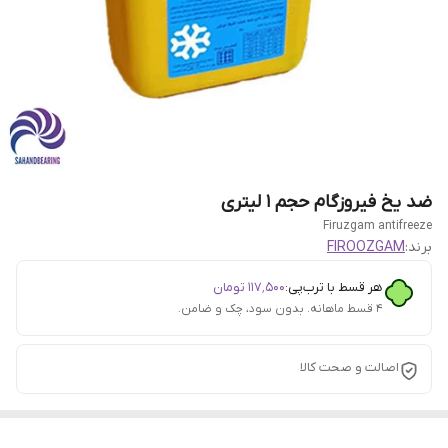
ضد یخ فیروزگام حجم 1 لیتری
Firuzgam antifreeze
برند:
FIROOZGAM
هر قسط با ترب‌پی:
۱۱۷٬۵۰۰
تومان
۴ قسط ماهانه. بدون سود، چک و ضامن.
اصالت و صحت کالا