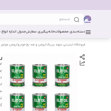
دسته‌بندی محصولات
خانه
پیگیری سفارش
جدول اندازه انواع 
فروشگاه اینترنتی سهند بیرینگ
/
روغن و ضد یخ خودرو
/
روغن موتور 
رو
SF
بر
دس
اص
حج
تع
ک