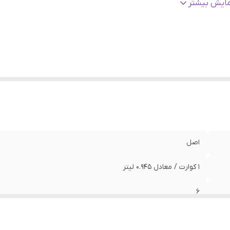
دل
:
20W50-SF \ JASO-MA2
مایش بیشتر
اصل
1 کوارت / معادل 0.945 لیتر
6
ایران