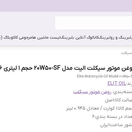
بلبرینگ و رولبرینگ
کاتالوگ آنلاین بلبرینگ
لیست ماشین ها
مرجوعی کالا
وبلاگ (
سیکلت
غن موتور سیکلت الیت مدل 20W50-SF حجم 1 لیتری 6 عددی
Elite Motorcycle Oil Model 20W50-
ند:
ELIT OIL
ته‌بندی
:
روغن موتور سیکلت
الت کالا
:
اصل
م کالا
:
1 کوارت / معادل 0.945 لیتر
داد در بسته بندی
:
6
شور ساخت
:
ایران