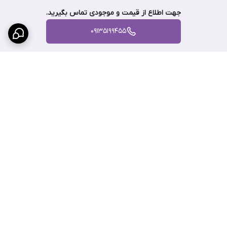
جهت اطلاع از قیمت و موجودی تماس بگیرید.
ویژگی‌ها
ضد جوش، ضد یخ‌زدگی، ضد زنگ، ضد رسوب
09135199455
نوع
روغنی
گارانتی
اصالت و صحت کالا + ضمانت مرجوعی 7 روزه
برگشت به بالا
پرداخت قسطی با ترب پی
پشتیبانی ۲۴ ساعته