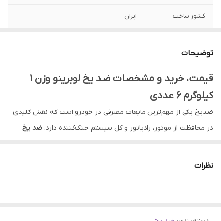
کشور ساخت
ایران
توضیحات
قیمت، خرید و مشخصات ضد یخ لوبرینو وزن 1
کیلوگرم 6 عددی
ضدیخ یکی از مهم‌ترین مایعات مصرفی در خودرو است که نقش کلیدی
در محافظت از موتور، رادیاتور و کل سیستم خنک‌کننده دارد.
ضد یخ
لوبرینو وزن 1 کیلوگرم 6 عددی
یکی از محصولات باکیفیت و اقتصادی بازار
است که با فرمولاسیون استاندارد، برای استفاده در تمام فصول سال
نظرات
طراحی شده و عملکرد مطمئنی در شرایط مختلف آب‌وهوایی ارائه
می‌دهد. این محصول با کیفیت بالا و قیمت بسیار مناسب، گزینه‌ای
ایده‌آل برای مصرف‌کنندگان شخصی و تعمیرکاران حرفه‌ای محسوب
دسته‌بندی
:
ضد یخ