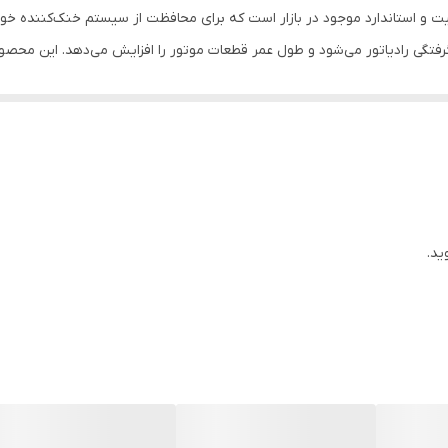
ی از محصولات با کیفیت و استاندارد موجود در بازار است که برای محافظت از سیستم خنک‌ک
تگی رادیاتور می‌شود و طول عمر قطعات موتور را افزایش می‌دهد. این محصول 
ز ایجاد مشکلات حرارتی و آسیب به موتور جلوگیری می‌نماید.
گی‌های مهم آب رادیاتور آفتاب حجم 3 لیتری، کیفیت بالا و تضمین اصالت کالا است. با خرید این محصول از
حصول تحت پوشش ارسال به سراسر کشور قرار دارد و امکان دسترسی به آن برا
ی او فراهم است.
ویژگی‌های منحصر به فرد خود، علاوه بر محافظت از موتور، خاصیت ضد یخ و آب رادیاتور بو
 از جوش آوردن موتور جلوگیری شود. بنابراین استفاده از این محصول، عملکرد
ید.
اصالت ارائه می‌دهد تا مشتریان با اطمینان کامل خرید کنند.
ر مصرف شخصی، آب رادیاتور آفتاب حجم 3 لیتری برای خرید عمده نیز مناسب است و فروشگاه سهند بلبرینگ
ه کنند. این ویژگی برای تعمیرگاه‌ها، فروشندگان و کسانی که به تامین منظم آ
سلامت موتور خودرو و کارایی سیستم خنک‌کننده اهمیت می‌دهند. با استفاده از