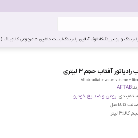
بلبرینگ و رولبرینگ
کاتالوگ آنلاین بلبرینگ
لیست ماشین ها
مرجوعی کالا
وبلاگ (
 رادیاتور آفتاب حجم 3 لیتری
Aftab radiator water, volume 3 lite
ند:
AFTAB
ته‌بندی
:
روغن و ضد یخ خودرو
الت کالا
:
اصل
م کالا
:
3 لیتر