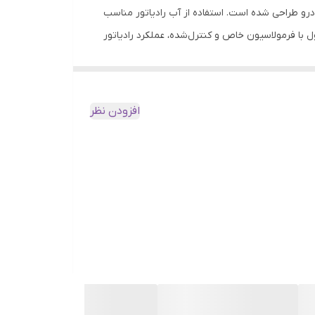
ننده خودرو طراحی شده است. استفاده از آب رادیاتور مناسب
با فرمولاسیون خاص و کنترل‌شده، عملکرد رادیاتور
 فروشگاه سهند بلبرینگ، مشتریان می‌توانند مطمئن باشند که کالای
ی تمامی شهرها فراهم شده است. در صورتی که مشتری
افزودن نظر
دن را نیز داراست. این ویژگی باعث می‌شود که در فصول سرد
 رادیاتور و موتور خودرو را در تمام فصول تضمین
 این امکان را برای مشتریان فراهم کرده است تا با قیمت مناسب و کیفیت
ب رادیاتور نیاز دارند، بسیار کاربردی است.
در بازار ایران، آب رادیاتور یزد و برندهای معتبر دیگر به دلیل کیفیت بالا و استانداردهای تولید مورد توجه قرار دارند. آب رادیاتور آفتاب حجم 3 لیتری با رعایت استانداردهای ملی و کنترل دقیق
 این محصول، موتور خودرو شما در برابر افزایش دما و