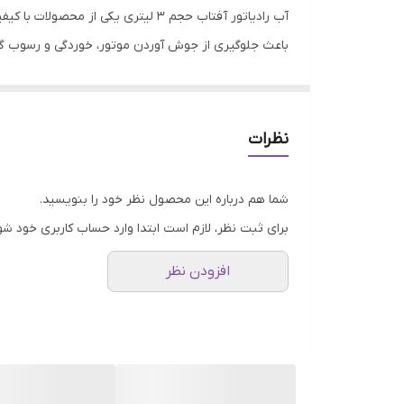
آب رادیاتور آفتاب حجم 3 لیتری یک
باعث جلوگیری از جوش آوردن موتور، خوردگی و رسوب گرف
خودرو را در شرایط مختلف آب و هوایی بهینه می‌کند و ا
یکی از ویژ
دریافتی کاملاً اصل و استاندارد است. همچنین، این م
نظرات
به هر دلیلی از خرید خود رضایت نداشته باشد، امکان مرجوعی کالا تا 7 روز برا
آب رادیاتور آفتاب حجم 3 لیتری با 
شما هم درباره این محصول نظر خود را بنویسید.
سال، سیستم خنک‌کننده خودرو یخ نزند و در فصل گرم نیز
برای ثبت نظر، لازم است ابتدا وارد حساب کاربری خود شو
می‌کند. سهند بلبرینگ این محصول را با گارانتی کیفیت و 
افزودن نظر
علاوه ب
تضمین شده، محصولات مورد نیاز خود را به صورت عمده تهی
کیفیت، یکی از بهترین گزینه‌ها برای افرادی است که به 
رسوب‌های احتمالی محافظت می‌شود.