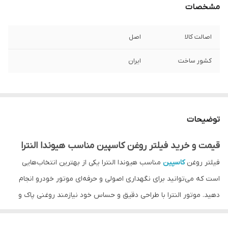
مشخصات
اصالت کالا
اصل
کشور ساخت
ایران
توضیحات
قیمت و خرید فیلتر روغن کاسپین مناسب هیوندا النترا
فیلتر روغن
کاسپین
مناسب هیوندا النترا یکی از بهترین انتخاب‌هایی
است که می‌توانید برای نگهداری اصولی و حرفه‌ای موتور خودرو انجام
دهید. موتور النترا با طراحی دقیق و حساس خود نیازمند روغنی پاک و
عاری از ذرات مضر است و این
فیلتر
با استفاده از کاغذ فیلتراسیون
چندلایه و تراکم بالا، مانع ورود ذرات ریز فلزی، گرد و غبار و آلودگی‌ها به