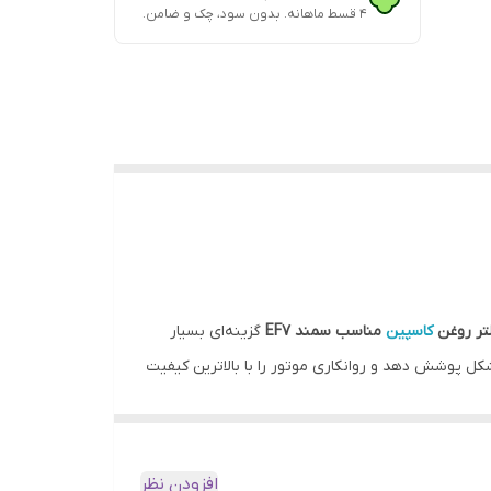
۴ قسط ماهانه. بدون سود، چک و ضامن.
تر روغن
کاسپین
مناسب سمند EF7
گزینه‌ای بسیار
 دقیق و استفاده از مواد اولیه مرغوب تولید شده تا نیازهای خاص موتور EF7 را به بهترین شکل پوشش دهد و روانکاری موتور را با بالاترین کیفیت
 قطعات داخلی موتور با حداقل سایش و اصطکاک کار
با بسته‌بندی اصلی، برچسب اصالت کالا و امکان مرجوعی عرضه می‌شود. انتخاب «فیلتر روغن کاسپین مناسب سمند EF7» از سهند بلبرینگ به این
افزودن نظر