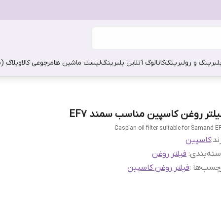
بلبرینگ و رولبرینگ
کاتالوگ آنلاین بلبرینگ
لیست ماشین ها
مرجوعی کالا
وبلاگ (
یلتر روغن کاسپین مناسب سمند EF7
Caspian oil filter suitable for Samand E
ند:
کاسپین
ته‌بندی
:
فیلتر روغن
چسب‌ها :
فیلتر روغن کاسپین