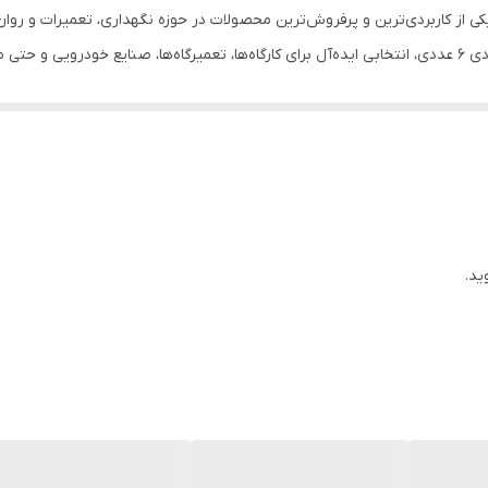
 کننده WD-40 حجم 450 میلی لیتر 6 عددی یکی از کاربردی‌ترین و پرفروش‌ترین محصولات در حوزه نگهدار
در فروشگاه
‌صرفه
و همراه با ضمانت اصالت کالا خریداری کنید و از ارسال سریع و امکان مرجوعی ۷ روزه بهره‌م
وذکننده قوی است و به همین دلیل در بسیاری از صنایع مورد استفاده قرار می‌گی
ی و بلبرینگ‌ها
ید.
گ‌زده
کیفیت، تجربه خریدی مطمئن و راحت را برای مشتریان رقم می‌زند. برخی از مز