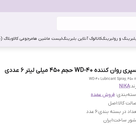
بلبرینگ و رولبرینگ
کاتالوگ آنلاین بلبرینگ
لیست ماشین ها
مرجوعی کالا
وبلاگ (
ری روان کننده WD-40 حجم 450 میلی لیتر 6 عددی
WD-40 Lubricant Spray, 450 
ند:
NIKA
ته‌بندی
:
فروش عمده
الت کالا
:
اصل
داد در بسته بندی
:
6 عدد
شور ساخت
:
ایران