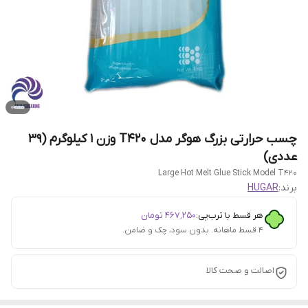
چسب حرارتی بزرگ هوگر مدل T420 وزن 1 کیلوگرم (39
عددی)
Large Hot Melt Glue Stick Model T420
برند:
HUGAR
هر قسط با ترب‌پی:
۴۶۷٬۲۵۰
تومان
۴ قسط ماهانه. بدون سود، چک و ضامن.
اصالت و صحت کالا