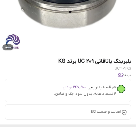
بلبرینگ یاتاقانی UC 209 برند KG
UC 209 KG
برند:
KG
هر قسط با ترب‌پی:
۲۴۷٬۵۰۰
تومان
۴ قسط ماهانه. بدون سود، چک و ضامن.
اصالت و صحت کالا