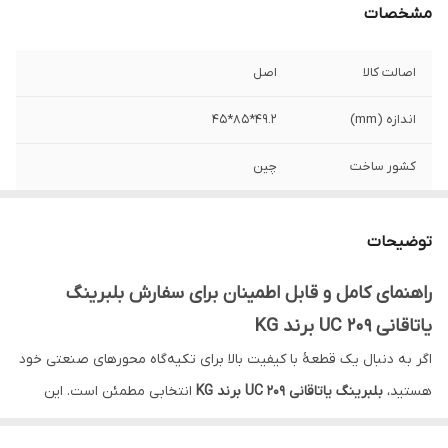
مشخصات
اصالت کالا
اصل
اندازه (mm)
49.2*85*45
کشور ساخت
چین
توضیحات
راهنمای کامل و قابل اطمینان برای سفارش بلبرینگ
یاتاقانی UC 209 برند KG
اگر به دنبال یک قطعهٔ با کیفیت بالا برای تکیه‌گاه محورهای صنعتی خود
هستید،
بلبرینگ یاتاقانی UC 209 برند KG
انتخابی مطمئن است. این
مدل با ساختار استاندارد یاتاقانی و تحمل بار مناسب برای کاربردهای