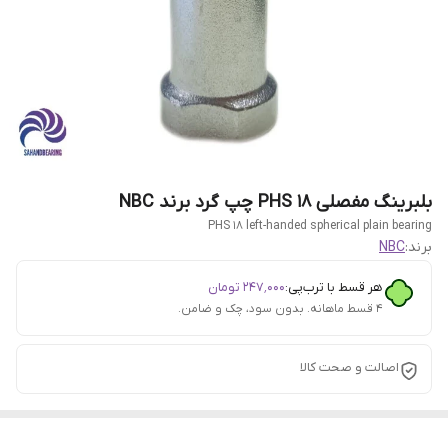
بلبرینگ مفصلی PHS 18 چپ گرد برند NBC
PHS 18 left-handed spherical plain bearing
برند:
NBC
هر قسط با ترب‌پی:
۲۴۷٬۰۰۰
تومان
۴ قسط ماهانه. بدون سود، چک و ضامن.
اصالت و صحت کالا