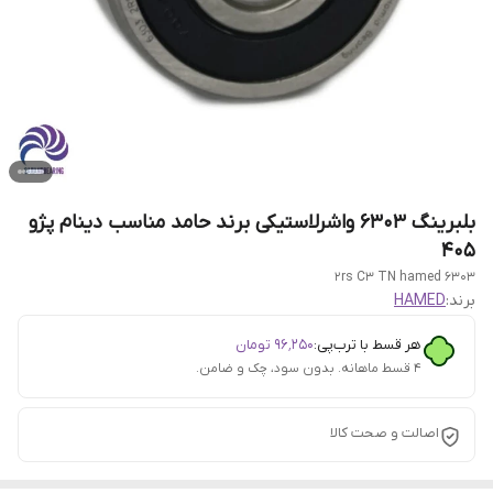
بلبرینگ 6303 واشرلاستیکی برند حامد مناسب دینام پژو
405
6303 2rs C3 TN hamed
برند:
HAMED
هر قسط با ترب‌پی:
۹۶٬۲۵۰
تومان
۴ قسط ماهانه. بدون سود، چک و ضامن.
اصالت و صحت کالا