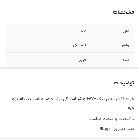
مشخصات
دور
بالا
واشر
لاستیکی
سبد
فیبر
کشور ساخت
چین
توضیحات
اندازه
۴۷×۱۷
خرید آنلاین بلبرینگ 6303 واشرلاستیکی برند حامد مناسب دینام پژو
اصالت کالا
اصل
405
با کیفیت و قیمت مناسب
سبد فیبری | دوربالا
ارسال به سراسر کشور