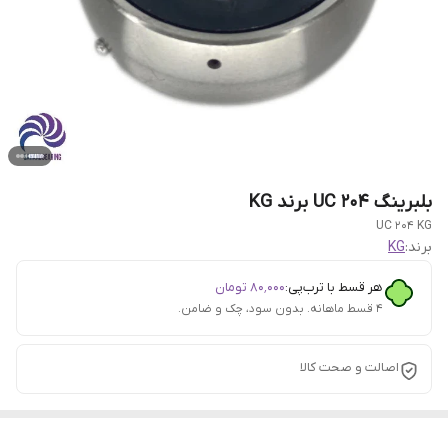
بلبرینگ UC 204 برند KG
UC 204 KG
برند:
KG
هر قسط با ترب‌پی:
۸۰٬۰۰۰
تومان
۴ قسط ماهانه. بدون سود، چک و ضامن.
اصالت و صحت کالا