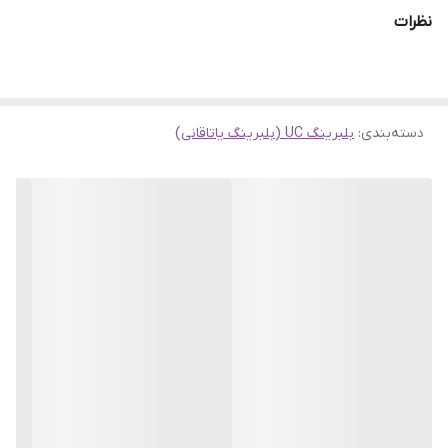
از طریق فروشگاه سهند بلبرینگ عرضه می‌گردد. اگر به دنبال قیمت
نظرات
بلبرینگ UC 204 مناسب و مطمئن هستید، سهند بلبرینگ انتخابی قابل
اعتماد برای شماست. تمامی محصولات این مجموعه با تضمین کیفیت،
ارسال سریع به سراسر کشور و امکان مرجوعی تا ۷ روز ارائه می‌شوند.
دسته‌بندی
:
بلبرینگ UC (بلبرینگ یاتاقانی)
مشخصات فنی و اندازه بلبرینگ UC 204
بلبرینگ UC 204 یکی از مدل‌های پرمصرف
سری UC
است که در انواع
یاتاقان‌
های پایه‌دار و فلنجی مانند UCP204 و UCFL204 مورد استفاده قرار
می‌گیرد. طراحی دقیق و استاندارد این محصول باعث عملکرد روان، کاهش
اصطکاک و افزایش طول عمر دستگاه‌های صنعتی می‌شود.
مدل:
UC 204
برند:
KG
کشور سازنده:
هند / چین (تحت لیسانس KG)
قطر داخلی (D):
20 میلی‌متر
قطر خارجی (D2):
47 میلی‌متر