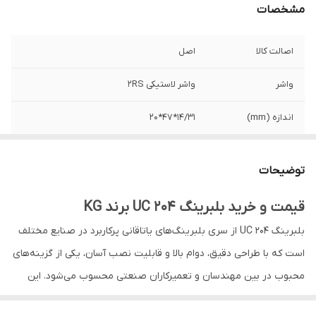
مشخصات
اصالت کالا
اصل
واشر
واشر لاستیکی 2RS
اندازه (mm)
14/31*47*20
کشور ساخت
چین
توضیحات
قیمت و خرید بلبرینگ UC 204 برند KG
بلبرینگ UC 204 از سری بلبرینگ‌های یاتاقانی پرکاربرد در صنایع مختلف
است که با طراحی دقیق، دوام بالا و قابلیت نصب آسان، یکی از گزینه‌های
محبوب در بین مهندسان و تعمیرکاران صنعتی محسوب می‌شود. این
بلبرینگ توسط
برند معتبر KG
تولید شده و با گارانتی اصالت و صحت کالا