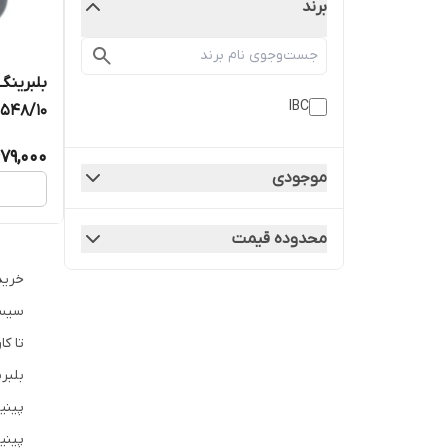
برند
بلبرینگ
IBC
84548/10 برند IBC
79,000
موجودی
محدوده قیمت
خرید
سیست
تا ک
بلبر
پینی
پینی