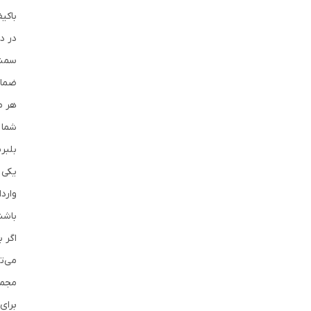
باکی
سمند
ضمان
هر م
شما 
بلبر
یکی 
وارد
باشن
اگر 
می‌ت
مجمو
برای