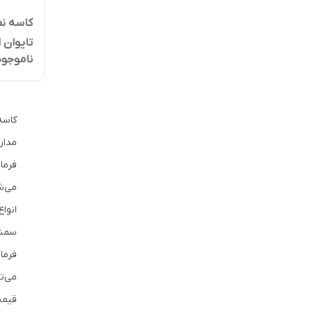
تایوان اص
ناموجود
کاسه
مدار
فرما
می‌ش
سمند
فرما
می‌ت
قیمت