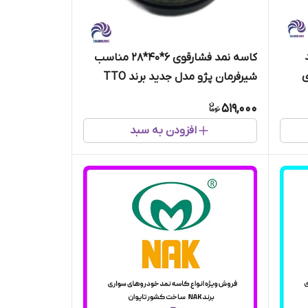
برند
کاسه نمد فشارقوی 6*40*28 مناسب
شیرفرمان پژو مدل جدید برند TTO
تایوان
519,000
افزودن به سبد