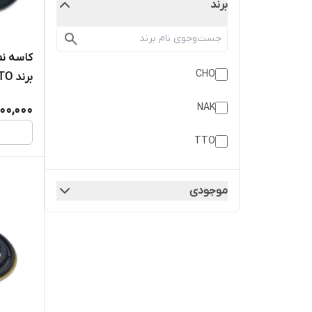
برند
CHO
برند TTO تایوان اصلی دست دو عددی
NAK
00,000
TTO
موجودی