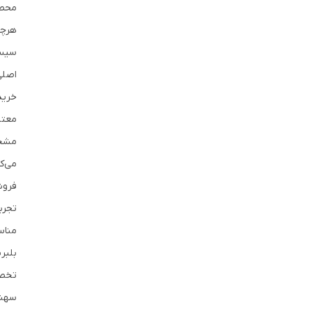
محصو
هرچن
سیست
اصلی
معتب
مشخص
می‌ک
فروش
تجرب
بلبر
تخصص
سهند