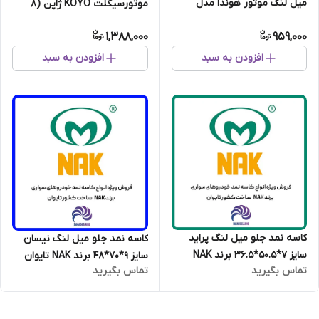
میل لنگ موتور هوندا مدل
موتورسیکلت KOYO ژاپن (8
جدید برند FKC
ساچمه)
1,388,000
959,000
افزودن به سبد
افزودن به سبد
کاسه نمد جلو میل لنگ پراید
کاسه نمد جلو میل لنگ نیسان
سایز 7*50.5*36.5 برند NAK
سایز 9*70*48 برند NAK تایوان
تماس بگیرید
تماس بگیرید
تایوان اصلی
اصلی