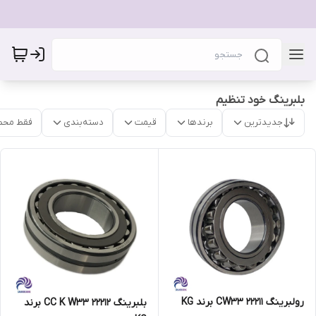
بلبرینگ خود تنظیم
جدیدترین
برندها
قیمت
دسته‌بندی
فقط محص
رولبرینگ 22211 CW33 برند KG
بلبرینگ 22212 CC K W33 برند