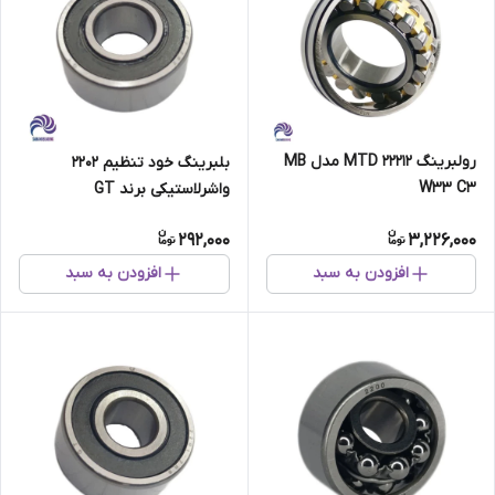
رولبرینگ 22212 MTD مدل MB
بلبرینگ خود تنظیم 2202
W33 C3
واشرلاستیکی برند GT
292,000
3,226,000
افزودن به سبد
افزودن به سبد