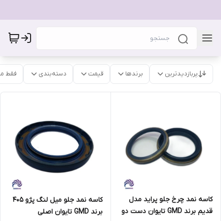
پربازدیدترین
برندها
قیمت
دسته‌بندی
فقط م
کاسه نمد چرخ جلو پراید مدل
کاسه نمد جلو میل لنگ پژو 405
قدیم برند GMD تایوان دست دو
برند GMD تایوان اصلی