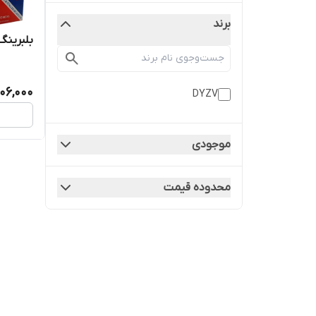
برند
بلبرینگ 30204 برند V
06,000
DYZV
موجودی
محدوده قیمت