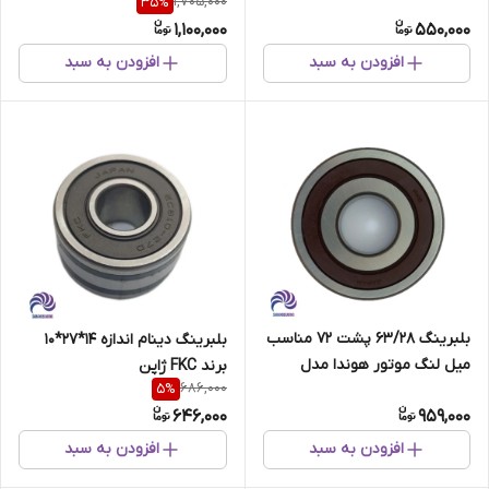
1,705,000
35
%
1,100,000
550,000
افزودن به سبد
افزودن به سبد
بلبرینگ 63/28 پشت 72 مناسب
بلبرینگ دینام اندازه 14*27*10
میل لنگ موتور هوندا مدل
برند FKC ژاپن
686,000
5
%
جدید برند FKC
646,000
959,000
افزودن به سبد
افزودن به سبد