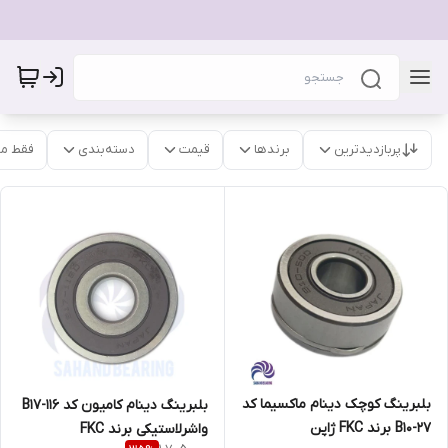
پربازدیدترین
برندها
قیمت
دسته‌بندی
فقط م
بلبرینگ کوچک دینام ماکسیما کد
بلبرینگ دینام کامیون کد B17-116
B10-27 برند FKC ژاپن
واشرلاستیکی برند FKC