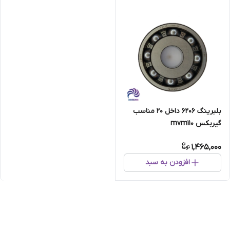
بلبرینگ 6206 داخل 20 مناسب
گیربکس mvm110
1,465,000
افزودن به سبد