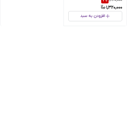
1,430,000
7
%
دست چهار عددی
1,320,000
افزودن به سبد