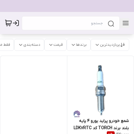
پربازدیدترین
برندها
قیمت
دسته‌بندی
فقط م
شمع خودرو پراید یورو 4 پایه
بلند برند TORCH کد LDK7RTC