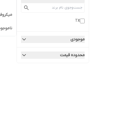
میکروفون یق
TX
ناموجود
موجودی
محدوده قیمت