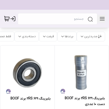
جدیدترین
برندها
قیمت
دسته‌بندی
فقط محص
بلبرینگ 629 2RS برند BOOF
بلبرینگ 629 2RS برند BOOF
دست 10 عددی