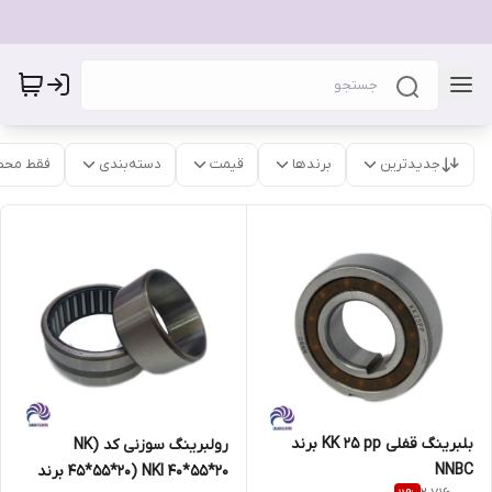
جدیدترین
برندها
قیمت
دسته‌بندی
فقط محص
بلبرینگ قفلی KK 25 pp برند
رولبرینگ سوزنی کد (NK
NNBC
45*55*20) NKI 40*55*20 برند