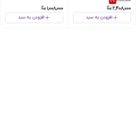
2,716,000
11
%
NNBC
1,008,000
2,408,000
افزودن به سبد
افزودن به سبد