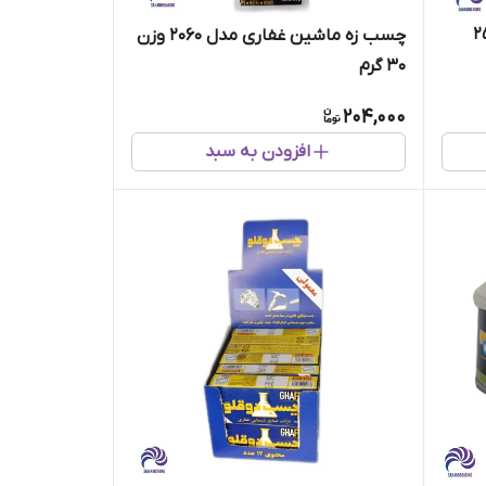
ودری غفاری وزن 25
چسب زه ماشین غفاری مدل 2060 وزن
30 گرم
204,000
افزودن به سبد