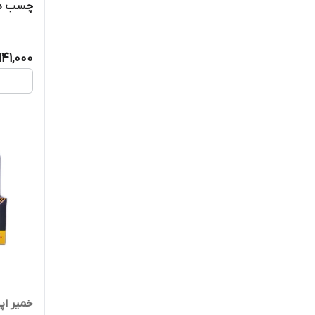
چسب دو قلو 18
141,000