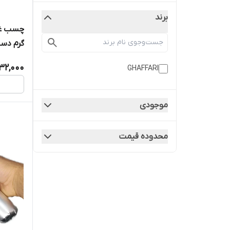
برند
گرم دست 10 
32,000
GHAFFARI
موجودی
محدوده قیمت