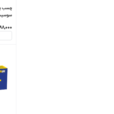
چسب پل
سوسیسی وز
88,000