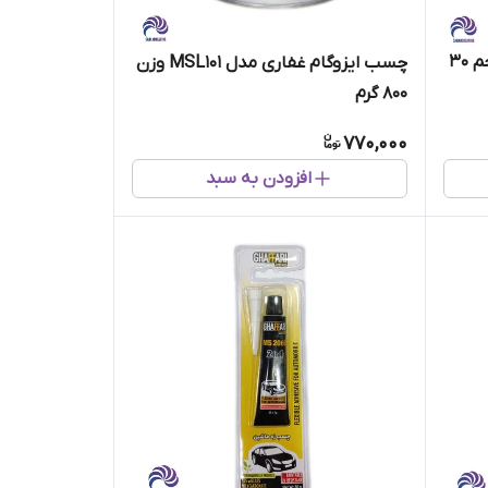
چسب آکواریوم شفاف غفاری حجم 30
چسب ایزوگام غفاری مدل MSL101 وزن
800 گرم
770,000
افزودن به سبد