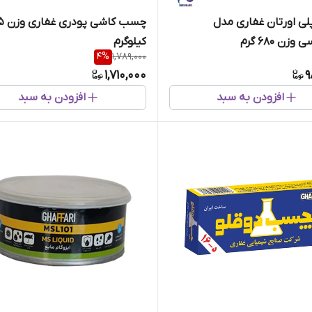
ی اورتان غفاری مدل
چسب کاشی پ
ن 680 گرم
کیلوگرم
4
%
1,789,000
1,710,000
9
افزودن به سبد
افزودن به سبد