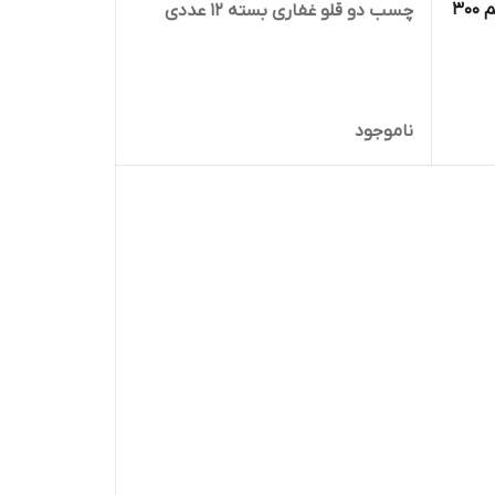
ایزوگام مایع غفاری مدل MS حجم 300
چسب دو قلو غفاری بسته 12 عددی
ناموجود