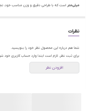
میلی‌متر
است که با طراحی دقیق و وزن مناسب خود، تجربه
ویژگی‌های برجسته این ساچمه‌ها:
ساچمه‌های سنگین و متوازن
: وزن سنگین این ساچمه
ساخته شده از مواد باکیفیت و بادوام
: این ساچمه‌ها
نظرات
سایز استاندارد 12 میلی‌متر
: ابعاد ایده‌آل این ساچمه
این بسته 10 عددی ساچمه نه تنها برای بازی گل یا
شما هم درباره این محصول نظر خود را بنویسید.
هر کسی که به بازی‌های گروهی علاقه دارد، تبدیل کرده 
برای ثبت نظر، لازم است ابتدا وارد حساب کاربری خود شو
هم‌اکنون می‌توانید این محصول خاص را به صورت آنلاین
افزودن نظر